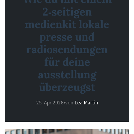
2‑seitigen
medienkit lokale
presse und
radiosendungen
für deine
ausstellung
überzeugst
25. Apr 2026
•
von
Léa Martin