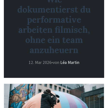
dokumentierst du
performative
arbeiten filmisch,
ohne ein team
anzuheuern
12. Mar 2026
•
von
Léa Martin