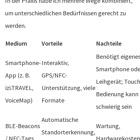
In der Praxis habe ich mehrere Wege kombiniert,
um unterschiedlichen Bedürfnissen gerecht zu
werden.
Medium
Vorteile
Nachteile
Benötigt eigene
Smartphone-
Interaktiv,
Smartphone ode
App (z. B.
GPS/NFC-
Leihgerät; Touch
izi.TRAVEL,
Unterstützung, viele
Bedienung kann
VoiceMap)
Formate
schwierig sein
Automatische
BLE-Beacons
Wartung,
Standorterkennung,
/ NFC-Tags
Hardwarekosten