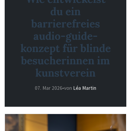
du ein
barrierefreies
audio-guide-
konzept für blinde
besucherinnen im
kunstverein
07. Mar 2026
•
von
Léa Martin