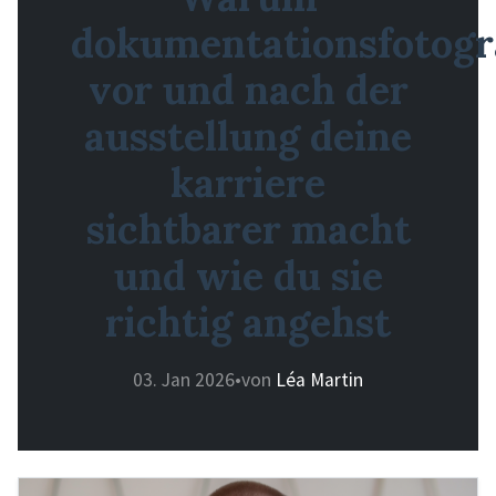
dokumentationsfotogr
vor und nach der
ausstellung deine
karriere
sichtbarer macht
und wie du sie
richtig angehst
03. Jan 2026
•
von
Léa Martin