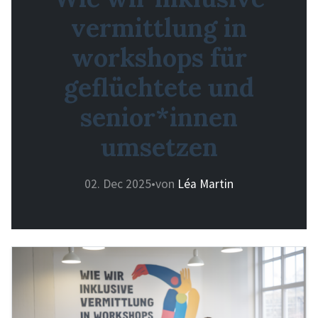
vermittlung in
workshops für
geflüchtete und
senior*innen
umsetzen
02. Dec 2025
•
von
Léa Martin